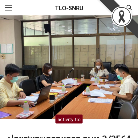
Skip
TLO-SNRU
to
Search
content
for:
ลัก
ทั่วไป
์โหลดแบบฟอร์ม
ออนไลน์
ct Us
activity tlo