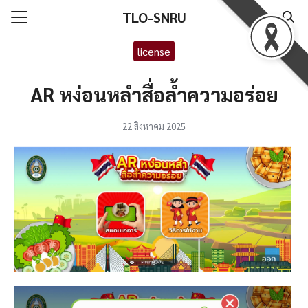
Skip
TLO-SNRU
to
Search
content
license
for:
AR หง่อนหลําสื่อล้ำความอร่อย
ลัก
ทั่วไป
22 สิงหาคม 2025
์โหลดแบบฟอร์ม
ออนไลน์
ct Us