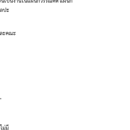
ดอันเป็นงานในแผนกวรรณคดี แผนก
ิลปะ
์ และคณะ
”
ม่มี