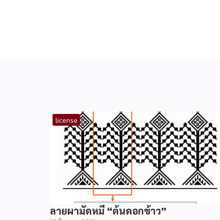
license
ลายผามัดหมี่ “ต้นดอกข้าว”