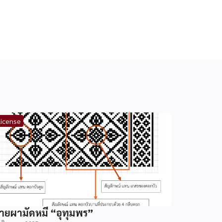
license
ายผามัดหมี่ “อุทุมพร”